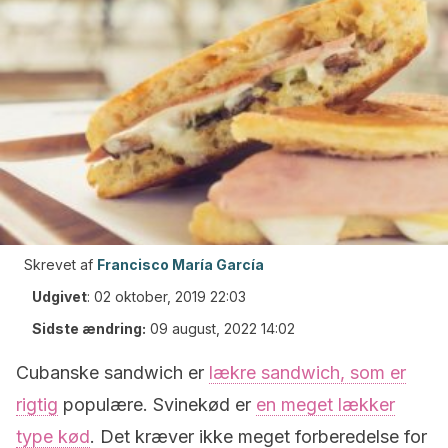
Skrevet af
Francisco María García
Udgivet
:
02 oktober, 2019 22:03
Sidste ændring:
09 august, 2022 14:02
Cubanske sandwich er
lækre sandwich, som er
rigtig
populære. Svinekød er
en meget lækker
type kød
. Det kræver ikke meget forberedelse for