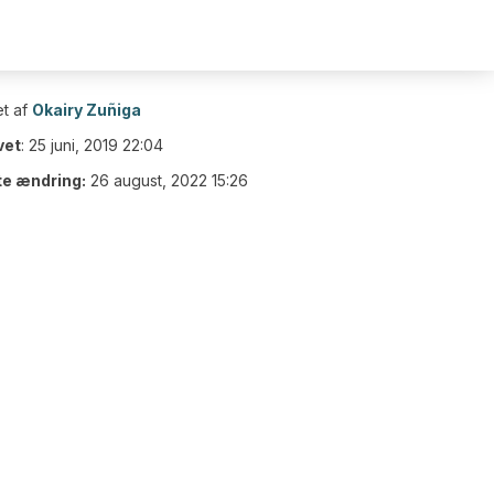
t af
Okairy Zuñiga
vet
:
25 juni, 2019 22:04
te ændring:
26 august, 2022 15:26