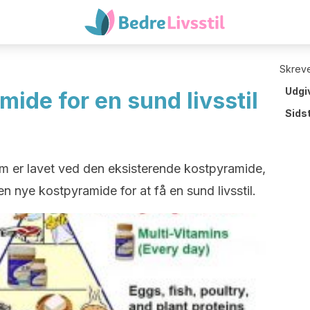
Skreve
Udgi
ide for en sund livsstil
Sids
om er lavet ved den eksisterende kostpyramide,
n nye kostpyramide for at få en sund livsstil.