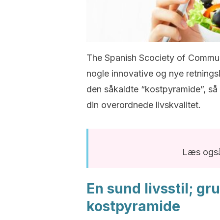
The Spanish Scociety of Communit
nogle innovative og nye retningsli
den såkaldte “kostpyramide”, så d
din overordnede livskvalitet.
Læs ogs
En sund livsstil; gr
kostpyramide