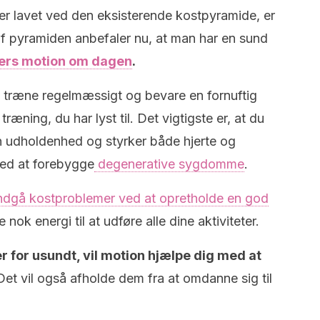
er lavet ved den eksisterende kostpyramide, er
af pyramiden anbefaler nu, at man har en sund
ers motion om dagen
.
t træne regelmæssigt og bevare en fornuftig
ræning, du har lyst til. Det vigtigste er, at du
in udholdenhed og styrker både hjerte og
med at forebygge
degenerative sygdomme
.
 undgå kostproblemer ved at opretholde en god
ok energi til at udføre alle dine aktiviteter.
er for usundt, vil motion hjælpe dig med at
et vil også afholde dem fra at omdanne sig til