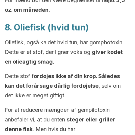
For mænd bør den være begrænset til
højst 3,5
oz. om måneden.
8. Oliefisk (hvid tun)
Oliefisk, også kaldet hvid tun, har gomphotoxin.
Dette er et stof, der ligner voks og
giver kødet
en olieagtig smag.
Dette stof f
ordøjes ikke af din krop. Således
kan det forårsage dårlig fordøjelse
, selv om
det ikke er meget giftigt.
For at reducere mængden af gempilotoxin
anbefaler vi, at du enten
steger eller griller
denne fisk
. Men hvis du har