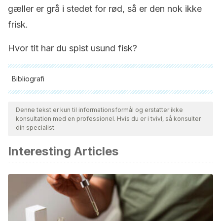
gæller er grå i stedet for rød, så er den nok ikke
frisk.
Hvor tit har du spist usund fisk?
Bibliografi
Alle citerede kilder blev grundigt gennemgået af vores team
for at sikre deres kvalitet, pålidelighed, aktualitet og validitet.
Denne tekst er kun til informationsformål og erstatter ikke
konsultation med en professionel. Hvis du er i tvivl, så konsulter
Bibliografien i denne artikel blev betragtet som pålidelig og af
din specialist.
akademisk eller videnskabelig nøjagtighed.
Interesting Articles
FDA. FDA/EPA.
(2004). Advice on What You Need to
Know About Mercury in Fish and Shellfish. Recuperado el 7
de marzo de 2021.
https://www.fda.gov/food/metals-and-
your-food/fdaepa-2004-advice-what-you-need-know-
about-mercury-fish-and-shellfish
Gracia, L., Marrugo, J. L., & Alvis, E.
(2010).