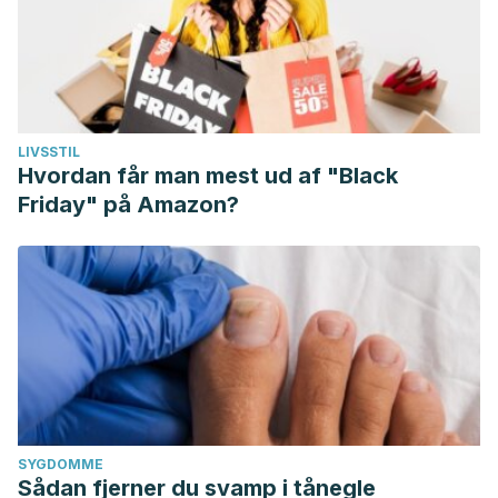
omega-6/omega-3 essential fatty acids. Biomed
Pharmacother. 2002 Oct;56(8):365-79. doi: 10.1016/s0753-
3322(02)00253-6. PMID: 12442909.
LIVSSTIL
Hvordan får man mest ud af "Black
Friday" på Amazon?
SYGDOMME
Sådan fjerner du svamp i tånegle