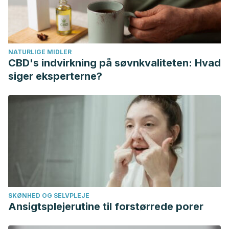
Contaminación por mercurio en humanos y peces en el
municipio de Ayapel, Córdoba, Colombia, 2009. Revista
Facultad Nacional Salud Pública.
NATURLIGE MIDLER
https://www.redalyc.org/articulo.oa?id=12016346003
CBD's indvirkning på søvnkvaliteten: Hvad
Heo, H. C., Lim, Y. H., Byun, Y. S., & Sakong, J.
(2020).
siger eksperterne?
Mercury concentration in shark meat from traditional
markets of Gyeongsangbuk-do, South Korea.
Annals of
occupational and environmental medicine
,
32
, e3.
https://doi.org/10.35371/aoem.2020.32.e3
H. H. Huss.
(1998). El Pescado Fresco : Su Calidad y
Cambios de su Calidad. FAO Documento Tecnico de
Pesca.
https://www.fao.org/3/v7180s/v7180s00.htm
Kerguelén, M
. (2021). Condiciones de exposición de la
SKØNHED OG SELVPLEJE
población habitante de la cuenca del río Atrato (municipio
Ansigtsplejerutine til forstørrede porer
de Turbo) y su relación con niveles de mercurio en
cabello producto de la actividad de minería de