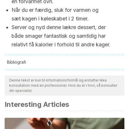
en forvarmet ovn.
Når du er færdig, sluk for varmen og
sæt kagen i køleskabet i 2 timer.
Server og nyd denne lækre dessert, der
både smager fantastisk og samtidig har
relativt få kalorier i forhold til andre kager.
Bibliografi
Alle citerede kilder blev grundigt gennemgået af vores team
for at sikre deres kvalitet, pålidelighed, aktualitet og validitet.
Denne tekst er kun til informationsformål og erstatter ikke
konsultation med en professionel. Hvis du er i tvivl, så konsulter
Bibliografien i denne artikel blev betragtet som pålidelig og af
din specialist.
akademisk eller videnskabelig nøjagtighed.
Interesting Articles
Lippi D. Chocolate in history: food, medicine, medi-
food.
Nutrients
. 2013;5(5):1573–1584. Published 2013 May
14. doi:10.3390/nu5051573
Kamil, A., & Chen, C. Y. O. (2012, July 11). Health benefits of