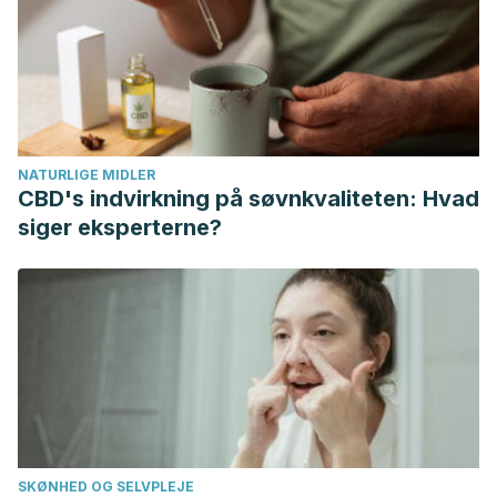
almonds beyond cholesterol reduction.
Journal of
Agricultural and Food Chemistry
.
https://doi.org/10.1021/jf2044795
Postre. (s.f.). En Wikipedia. Recuperado el 10 de marzo de
2018 de https://es.wikipedia.org/wiki/Postre
NATURLIGE MIDLER
CBD's indvirkning på søvnkvaliteten: Hvad
siger eksperterne?
SKØNHED OG SELVPLEJE