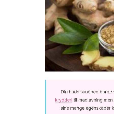
Din huds sundhed burde v
krydderi
til madlavning men 
sine mange egenskaber kan