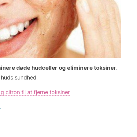
minere døde hudceller og eliminere toksiner
.
n huds sundhed.
 citron til at fjerne toksiner
r