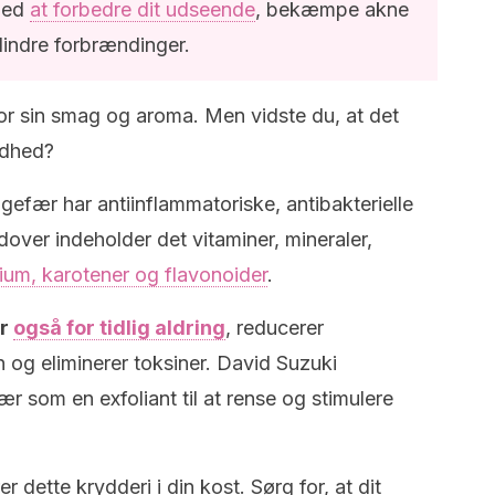
med
at forbedre dit udseende
, bekæmpe akne
lindre forbrændinger.
for sin smag og aroma. Men vidste du, at det
ndhed?
ngefær har antiinflammatoriske, antibakterielle
over indeholder det vitaminer, mineraler,
ium, karotener og flavonoider
.
ær
også for tidlig aldring
, reducerer
n og eliminerer toksiner. David Suzuki
r som en exfoliant til at rense og stimulere
r dette krydderi i din kost. Sørg for, at dit