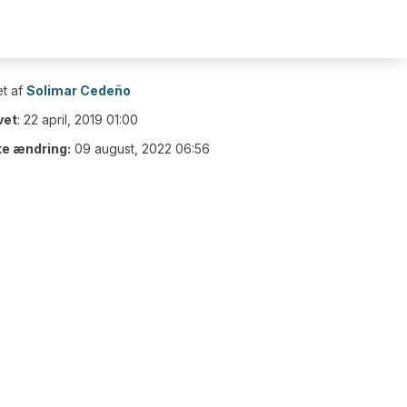
t af
Solimar Cedeño
vet
:
22 april, 2019 01:00
te ændring:
09 august, 2022 06:56