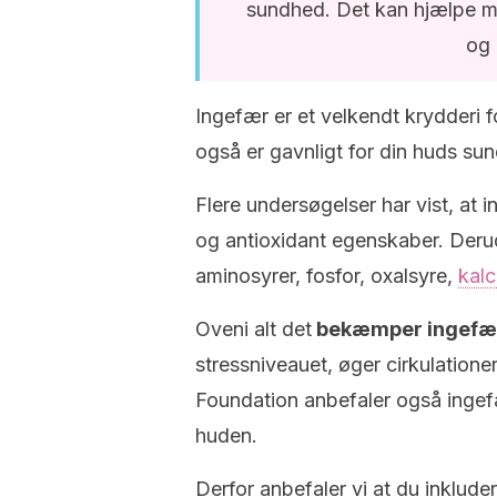
sundhed. Det kan hjælpe 
og 
Ingefær er et velkendt krydderi 
også er gavnligt for din huds su
Flere undersøgelser har vist, at i
og antioxidant egenskaber. Derud
aminosyrer, fosfor, oxalsyre,
kalc
Oveni alt det
bekæmper ingef
stressniveauet, øger cirkulatione
Foundation anbefaler også ingefæ
huden.
Derfor anbefaler vi at du inkludere