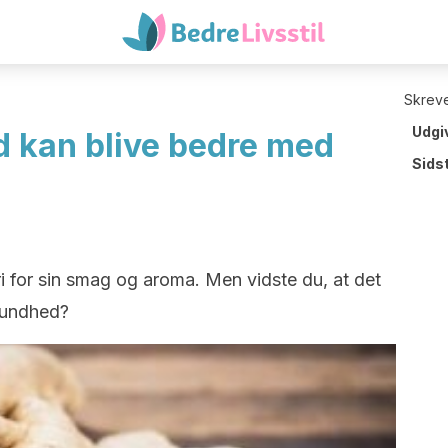
Skreve
Udgi
 kan blive bedre med
Sids
i for sin smag og aroma. Men vidste du, at det
 sundhed?