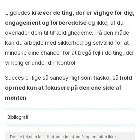
Ligeledes
kræver de ting, der er vigtige for dig,
engagement og forberedelse
og ikke, at du
overlader dem til tilfældighederne. På den måde
kan du arbejde med sikkerhed og selvtillid for at
mindske dine chancer for at begå fejl i de ting, der
virkelig er under din kontrol.
Succes er lige så sandsynligt som fiasko, så
hold
op med kun at fokusere på den ene side af
mønten
.
Bibliografi
Alle citerede kilder blev grundigt gennemgået af vores team
for at sikre deres kvalitet, pålidelighed, aktualitet og validitet.
Denne tekst er kun til informationsformål og erstatter ikke