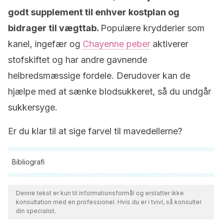
godt supplement til enhver kostplan og
bidrager til vægttab.
Populære krydderier som
kanel, ingefær og
Chayenne peber
aktiverer
stofskiftet og har andre gavnende
helbredsmæssige fordele. Derudover kan de
hjælpe med at sænke blodsukkeret, så du undgår
sukkersyge.
Er du klar til at sige farvel til mavedellerne?
Bibliografi
Alle citerede kilder blev grundigt gennemgået af vores team
for at sikre deres kvalitet, pålidelighed, aktualitet og validitet.
Denne tekst er kun til informationsformål og erstatter ikke
konsultation med en professionel. Hvis du er i tvivl, så konsulter
Bibliografien i denne artikel blev betragtet som pålidelig og af
din specialist.
akademisk eller videnskabelig nøjagtighed.