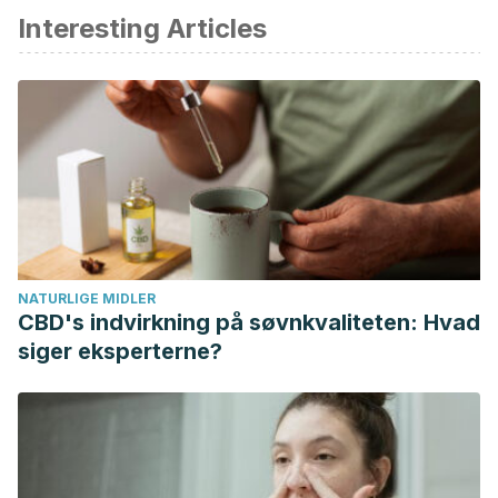
Interesting Articles
Gardner CD., Trepanowski JF., Gobbo LC., Hauser ME., et
al., Effect of low fat vs low carbohydrate diet on 12 month
weight loss in overweight adults and the association with
genotype pattern or insuln secretino: the DIETFITS
randomized clinical trial. JAMA, 2018. 319 (7): 667-679.
Yoshida Y., Simoes EJ., Sugar sweetened beverage,
obesity, and type 2 diabetes in children and adolescents:
policies, taxation and programs. Curr Diab Rep, 2018.
Warrilow A., Mellor D., McKune A., Pumpa K., Dietary fat,
NATURLIGE MIDLER
fibre, satiation, and satiety a systematic review of acute
CBD's indvirkning på søvnkvaliteten: Hvad
studies. EUr J Clin Nutr, 2019. 73 (3): 333-344.
siger eksperterne?