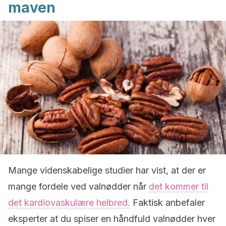
maven
Mange videnskabelige studier har vist, at der er
mange fordele ved valnødder når
det kommer til
det kardiovaskulære helbred
.
Faktisk anbefaler
eksperter at du spiser en håndfuld valnødder hver