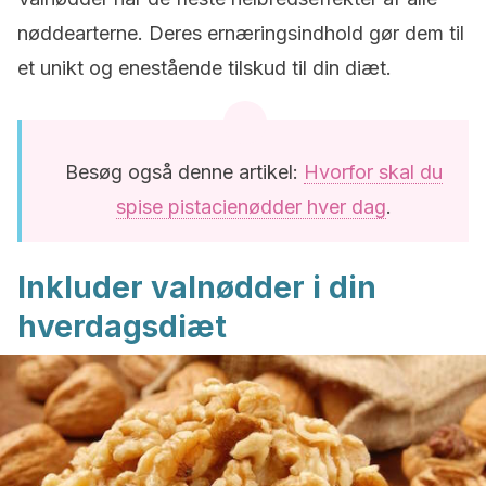
nøddearterne. Deres ernæringsindhold gør dem til
et unikt og enestående tilskud til din diæt.
Besøg også denne artikel:
Hvorfor skal du
spise pistacienødder hver dag
.
Inkluder valnødder i din
hverdagsdiæt