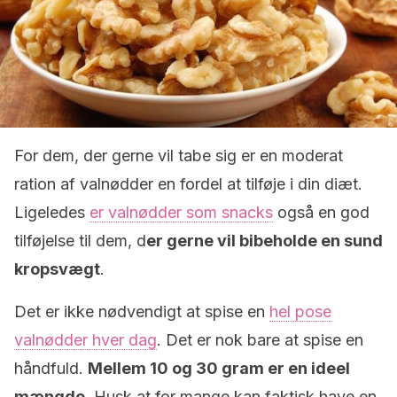
For dem, der gerne vil tabe sig er en moderat
ration af valnødder en fordel at tilføje i din diæt.
Ligeledes
er valnødder som snacks
også en god
tilføjelse til dem, d
er gerne vil bibeholde en sund
kropsvægt
.
Det er ikke nødvendigt at spise en
hel pose
valnødder hver dag
. Det er nok bare at spise en
håndfuld.
Mellem 10 og 30 gram er en ideel
mængde
. Husk at for mange kan faktisk have en