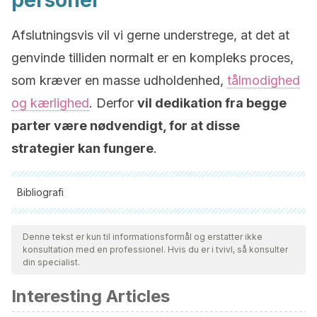
personer
Afslutningsvis vil vi gerne understrege, at det at
genvinde tilliden normalt er en kompleks proces,
som kræver en masse udholdenhed,
tålmodighed
og kærlighed
. Derfor
vil dedikation fra begge
parter være nødvendigt, for at disse
strategier kan fungere
.
Bibliografi
Alle citerede kilder blev grundigt gennemgået af vores team
for at sikre deres kvalitet, pålidelighed, aktualitet og validitet.
Denne tekst er kun til informationsformål og erstatter ikke
konsultation med en professionel. Hvis du er i tvivl, så konsulter
Bibliografien i denne artikel blev betragtet som pålidelig og af
din specialist.
akademisk eller videnskabelig nøjagtighed.
Interesting Articles
Núñez F, Cantó-Milà C, Seebach S. Confianza, mentira y
traición. El papel de la confianza y sus sombras en las