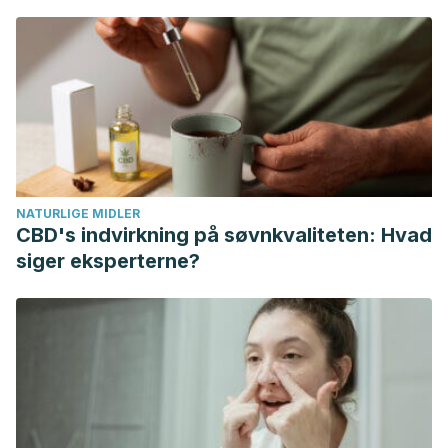
relaciones de pareja. Sociológica [Internet]. 2015
[consultado el 22 nov 2022];30(84): 117-142. Recuperado
de: https://www.redalyc.org/articulo.oa?id=305036203004
Sevillano M, Escobar M. Confianza-desconfianza en las
relaciones conyugales de parejas transnacionales.
Prospectiva [Internet]. 2011 [consultado el 22 nov 2022]; 16:
225-256. Disponible en:
NATURLIGE MIDLER
https://dialnet.unirioja.es/servlet/articulo?codigo=5857502
CBD's indvirkning på søvnkvaliteten: Hvad
siger eksperterne?