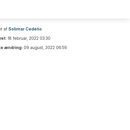
t af
Solimar Cedeño
vet
:
18 februar, 2022 03:30
te ændring:
09 august, 2022 06:56