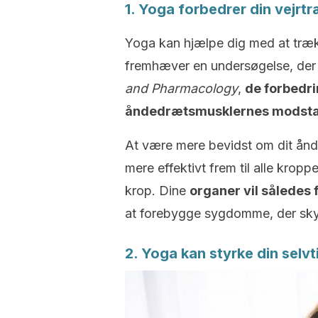
1. Yoga forbedrer din vejrt
Yoga kan hjælpe dig med at træk
fremhæver en undersøgelse, der e
and Pharmacology
,
de forbedri
åndedrætsmusklernes modstan
At være mere bevidst om dit ånde
mere effektivt frem til alle kropp
krop. Dine
organer vil således
at forebygge sygdomme, der sky
2. Yoga kan styrke din selvt