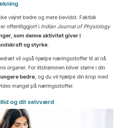
rækning
ke vejret bedre og mere bevidst. Faktisk
r offentliggjort i
Indian Journal of Physiology
nger, som denne aktivitet giver i
dskraft og styrke
.
dræt vil også hjælpe næringsstoffer til at nå
ens organer. For iltstrømmen bliver større i din
 fungere bedre
, og du vil hjælpe din krop med
ldes mangel på næringsstoffer.
illid og dit selvværd