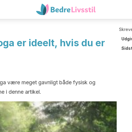
Skreve
Udgi
oga er ideelt, hvis du er
Sids
oga være meget gavnligt både fysisk og
 i denne artikel.