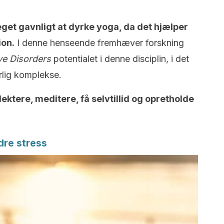
get gavnligt at dyrke yoga, da det hjælper
ion.
I denne henseende fremhæver forskning
ive Disorders
potentialet i denne disciplin, i det
ærlig komplekse.
lektere, meditere, få selvtillid og opretholde
dre stress