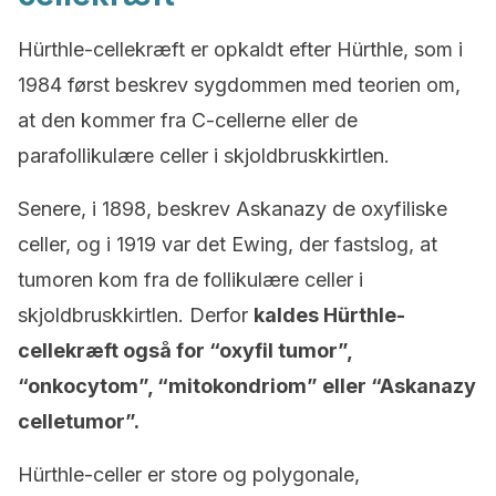
Hürthle-cellekræft er opkaldt efter Hürthle, som i
1984 først beskrev sygdommen med teorien om,
at den kommer fra C-cellerne eller de
parafollikulære celler i skjoldbruskkirtlen.
Senere, i 1898, beskrev Askanazy de oxyfiliske
celler, og i 1919 var det Ewing, der fastslog, at
tumoren kom fra de follikulære celler i
skjoldbruskkirtlen. Derfor
kaldes Hürthle-
cellekræft også for “oxyfil tumor”,
“onkocytom”, “mitokondriom” eller “Askanazy
celletumor”.
Hürthle-celler er store og polygonale,