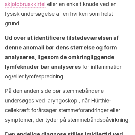
skjoldbruskkirtel
eller en enkelt knude ved en
fysisk undersøgelse af en hvilken som helst
grund.
Ud over at identificere tilstedeværelsen af
denne anomali bør dens størrelse og form
analyseres, ligesom de omkringliggende
lymfeknuder
bør analyseres
for inflammation
og/eller lymfespredning.
På den anden side bør stemmebåndene
undersøges ved laryngoskopi, når Hürthle-
cellekræft forårsager stemmeforandringer eller
symptomer, der tyder på stemmebåndspåvirkning.
Den
endelige diagnose stilles
imidlertid
ved