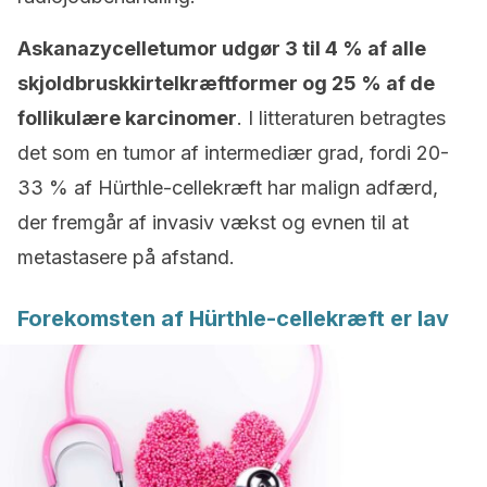
Askanazycelletumor udgør 3 til 4 % af alle
skjoldbruskkirtelkræftformer og 25 % af de
follikulære karcinomer
. I litteraturen betragtes
det som en tumor af intermediær grad, fordi 20-
33 % af Hürthle-cellekræft har malign adfærd,
der fremgår af invasiv vækst og evnen til at
metastasere på afstand.
Forekomsten af Hürthle-cellekræft er lav