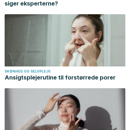
Kure, S., & Ohashi, R. (2020). Thyroid Hürthle Cell
siger eksperterne?
Carcinoma: Clinical, Pathological, and Molecular
Features.
Cancers
,
13
(1), 26. Disponible en:
https://www.mdpi.com/2072-6694/13/1/26
DOI:/10.3390/cancers13010026
SKØNHED OG SELVPLEJE
Ansigtsplejerutine til forstørrede porer