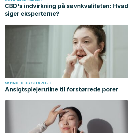
nasogastrica
CBD's indvirkning på søvnkvaliteten: Hvad
Preevid: Indicación para el uso de sonda nasogástrica en
siger eksperterne?
la hemorragia digestiva alta no varicosa. (n.d.). Retrieved
July 5, 2019, from
https://www.murciasalud.es/preevid/19712
SKØNHED OG SELVPLEJE
Ansigtsplejerutine til forstørrede porer