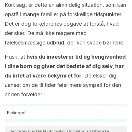
Kort sagt er dette en almindelig situation, som kan
opstå i mange familier på forskellige tidspunkter.
Det er dog forældrenes opgave at forstå, hvad
der sker. De må ikke reagere med
følelsesmæssige udbrud, der kan skade børnene.
Husk, at
hvis du investerer tid og hengivenhed
i dine børn og giver det bedste af dig selv, har
du intet at være bekymret for.
De elsker dig,
uanset om de til tider føler mere sympati for den
anden forælder.
Bibliografi
Alle citerede kilder blev grundigt gennemgået af vores team
for at sikre deres kvalitet, pålidelighed, aktualitet og validitet.
Denne tekst er kun til informationsformål og erstatter ikke