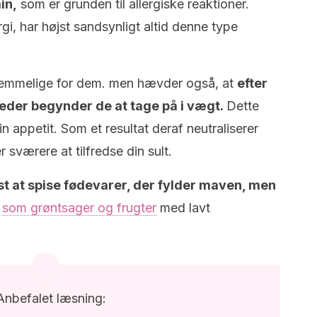
in,
som er grunden til allergiske reaktioner.
gi, har højst sandsynligt altid denne type
nemmelige for dem. men hævder også, at
efter
neder begynder de at tage på i vægt.
Dette
in appetit. Som et resultat deraf neutraliserer
r sværere at tilfredse din sult.
t at spise fødevarer, der fylder maven, men
som grøntsager og frugter
med lavt
Anbefalet læsning: