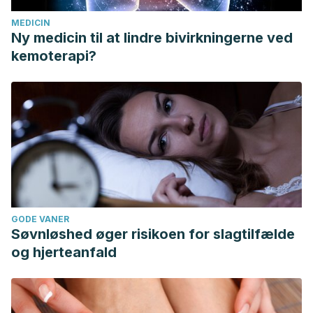
MEDICIN
Ny medicin til at lindre bivirkningerne ved
kemoterapi?
GODE VANER
Søvnløshed øger risikoen for slagtilfælde
og hjerteanfald