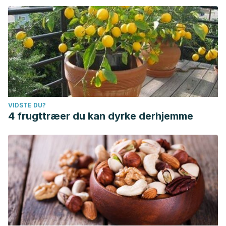
VIDSTE DU?
4 frugttræer du kan dyrke derhjemme