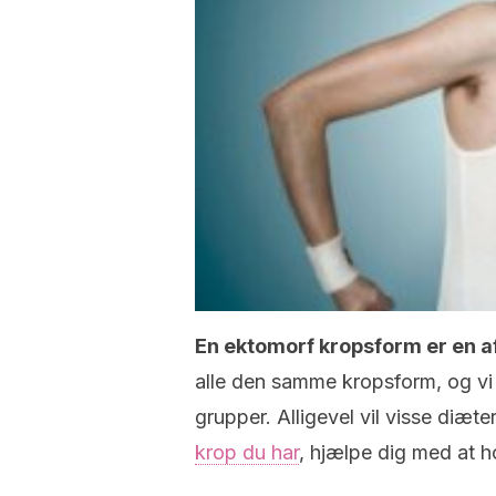
En ektomorf kropsform er en af 
alle den samme kropsform, og vi er
grupper. Alligevel vil visse diæt
krop du har
, hjælpe dig med at h