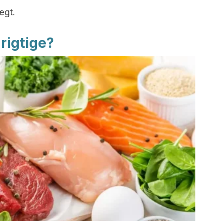
ægt.
 rigtige?