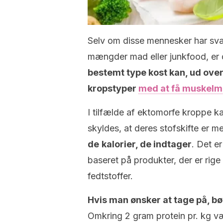
Selv om disse mennesker har svær
mængder mad eller junkfood, er de
bestemt type kost kan, ud over
kropstyper
med at få muskel
I tilfælde af ektomorfe kroppe k
skyldes, at deres stofskifte er m
de
kalorier, de indtager
. Det e
baseret på produkter, der er rig
fedtstoffer.
Hvis man ønsker at tage på, bø
Omkring 2 gram protein pr. kg væ