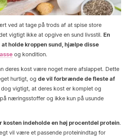
t ved at tage på trods af at spise store
t vigtigt ikke at opgive en sund livsstil.
En
 at holde kroppen sund, hjælpe disse
masse
og kondition.
an deres kost være noget mere afslappet. Dette
eget hurtigt, og
de vil forbrænde de fleste af
r dog vigtigt, at deres kost er komplet og
e på næringsstoffer og ikke kun på usunde
r kosten indeholde en høj procentdel protein
.
gt vil være et passende proteinindtag for