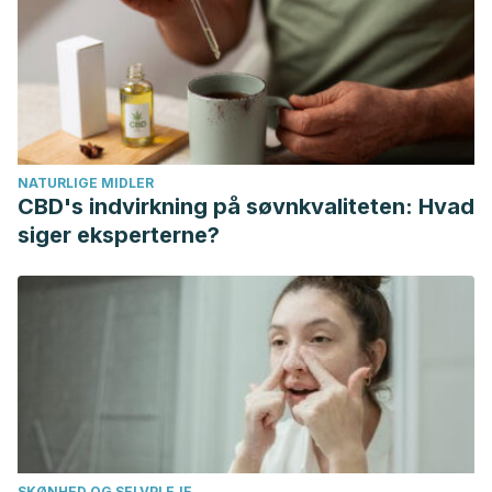
tropicales: Los secretos de las plantas desde el Caribe y la
Amazonía hasta el Mediterráneo
. Angels Fortune [Editions],
2017.
NATURLIGE MIDLER
CBD's indvirkning på søvnkvaliteten: Hvad
siger eksperterne?
SKØNHED OG SELVPLEJE