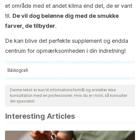
et område med et andet klima end det, de er vant
til.
De vil dog belønne dig med de smukke
farver, de tilbyder
.
De kan blive det perfekte supplement og endda
centrum for opmærksomheden i din indretning!
Bibliografi
Alle citerede kilder blev grundigt gennemgået af vores team
for at sikre deres kvalitet, pålidelighed, aktualitet og validitet.
Denne tekst er kun til informationsformål og erstatter ikke
konsultation med en professionel. Hvis du er i tvivl, så konsulter
Bibliografien i denne artikel blev betragtet som pålidelig og af
din specialist.
akademisk eller videnskabelig nøjagtighed.
Interesting Articles
Lim, T. K. “Monstera deliciosa.”
Edible Medicinal and Non-
Medicinal Plants
. Springer, Dordrecht, 2012. 252-256.
López, Goretti Virgili.
Guía medicinal y espiritual de plantas