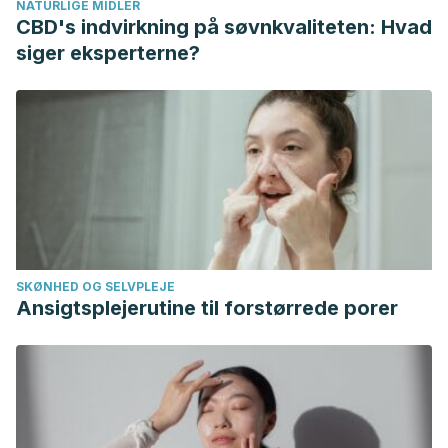
NATURLIGE MIDLER
MEDICA Revista de Ciencias Médicas Volumen.
CBD's indvirkning på søvnkvaliteten: Hvad
https://doi.org/10.11565/arsmed.v42i1.622
siger eksperterne?
SKØNHED OG SELVPLEJE
Ansigtsplejerutine til forstørrede porer