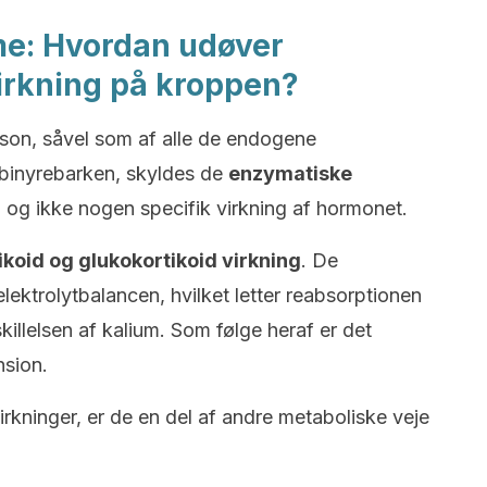
e: Hvordan udøver
virkning på kroppen?
ison, såvel som af alle de endogene
f binyrebarken, skyldes de
enzymatiske
, og ikke nogen specifik virkning af hormonet.
koid og glukokortikoid virkning
. De
ktrolytbalancen, hvilket letter reabsorptionen
illelsen af kalium. Som følge heraf er det
nsion.
rkninger, er de en del af andre metaboliske veje