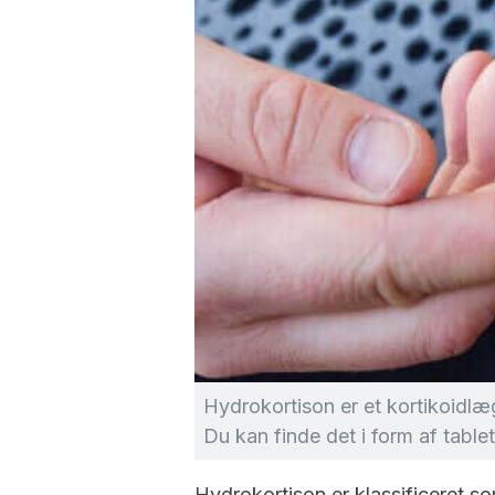
Hydrokortison er et kortikoidlæge
Du kan finde det i form af tablett
Hydrokortison er klassificeret s