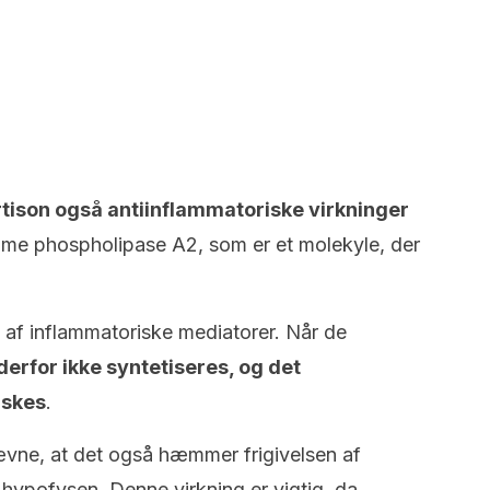
tison også antiinflammatoriske virkninger
mme phospholipase A2, som er et molekyle, der
 af inflammatoriske mediatorer. Når de
derfor ikke syntetiseres, og det
dskes
.
ævne, at det også hæmmer frigivelsen af
hypofysen. Denne virkning er vigtig, da