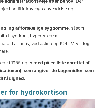
lige administrationsveje efter behov
. Der
 injektion til intravenøs anvendelse og i
handling af forskellige sygdomme
, såsom
enitalt syndrom, hypercalcæmi,
matoid arthritis, ved astma og KOL. Vi vil dog
nere.
rede i 1955 og er
med på en liste oprettet af
ationen), som angiver de lægemidler, som
il rådighed.
ner for hydrokortison