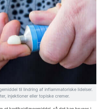
middel til lindring af inflammatoriske lidelser.
er, injektioner eller topiske cremer.
om et kortikoidlægemiddel, så det kan bruges i