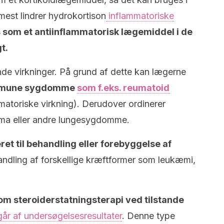
mest lindrer hydrokortison
inflammatoriske
 som et antiinflammatorisk lægemiddel i de
t.
e virkninger. På grund af dette kan lægerne
mmune sygdomme
som f.eks. reumatoid
matoriske virkning). Derudover ordinerer
stma eller andre lungesygdomme.
et til behandling eller forebyggelse af
andling af forskellige kræftformer som leukæmi,
om steroiderstatningsterapi ved tilstande
år af undersøgelsesresultater
. Denne type