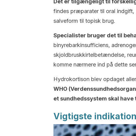
Det er tilgængeligt til forskel
findes præparater til oral indgift,
salveform til topisk brug.
Specialister bruger det til be
binyrebarkinsufficiens, adrenog
skjoldbruskkirtelbetændelse, reu
komme nærmere ind på dette se
Hydrokortison blev opdaget alle
WHO (Verdenssundhedsorganis
et sundhedssystem skal have t
Vigtigste indikatio