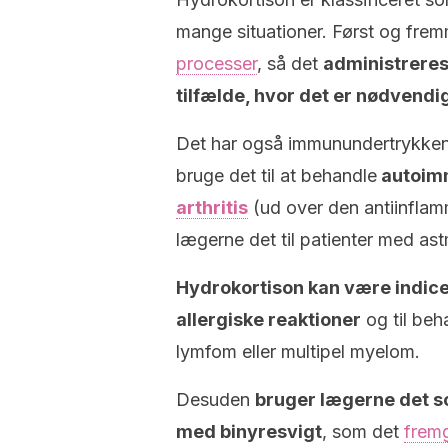
mange situationer. Først og frem
processer
, så det
administreres
tilfælde, hvor det er nødvendig
Det har også immunundertrykkend
bruge det til at behandle
autoi
arthritis
(ud over den antiinflam
lægerne det til patienter med a
Hydrokortison kan være indicer
allergiske reaktioner
og til beh
lymfom eller multipel myelom.
Desuden
bruger lægerne det s
med binyresvigt
, som det
fremg