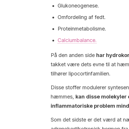
Glukoneogenese.
Omfordeling af fedt.
Proteinmetabolisme.
Calciumbalance.
På den anden side
har hydrokor
takket være dets evne til at hæ
tilhører lipocortinfamilien.
Disse stoffer modulerer syntesen
hæmmes,
kan
disse molekyler 
inflammatoriske problem min
Som det sidste er det værd at n
adrenokortikotropisk hormon fra 