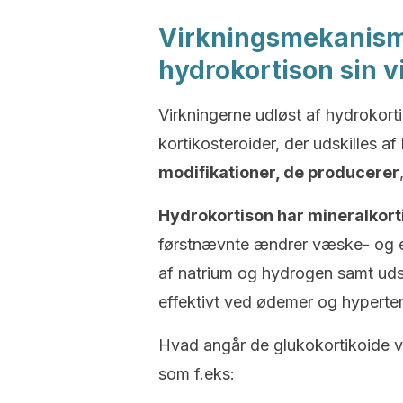
Virkningsmekanism
hydrokortison sin 
Virkningerne udløst af hydrokort
kortikosteroider, der udskilles a
modifikationer, de producerer
Hydrokortison har mineralkorti
førstnævnte ændrer væske- og ele
af natrium og hydrogen samt udsk
effektivt ved ødemer og hyperte
Hvad angår de glukokortikoide vi
som f.eks: