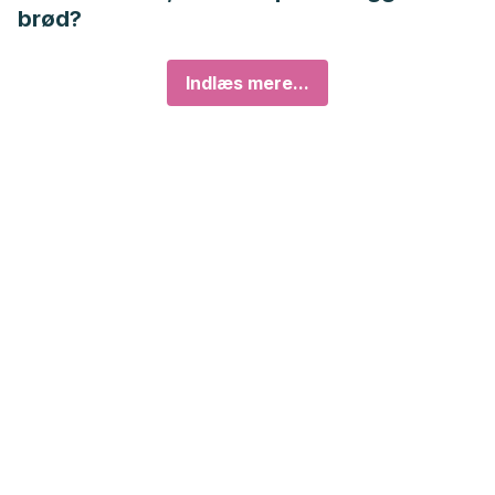
brød?
Indlæs mere...