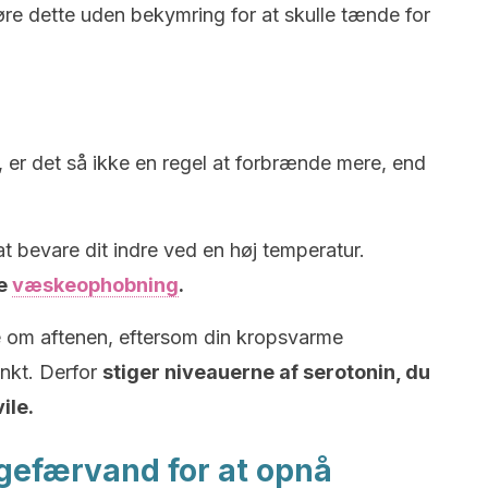
gøre dette uden bekymring for at skulle tænde for
e, er det så ikke en regel at forbrænde mere, end
 at bevare dit indre ved en høj temperatur.
pe
væskeophobning
.
tte om aftenen, eftersom din kropsvarme
unkt. Derfor
stiger niveauerne af serotonin, du
ile.
gefærvand for at opnå