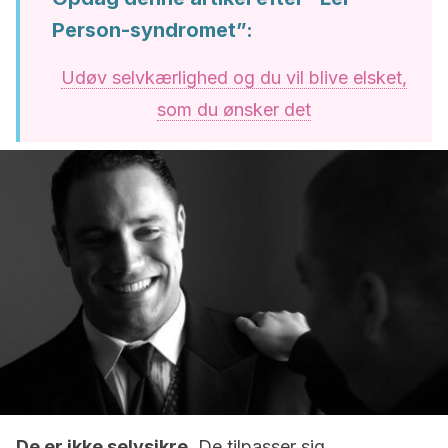
Person-syndromet”:
Udøv selvkærlighed og du vil blive elsket,
som du ønsker det
De er ikke selvsikre
. De tilpasser sig