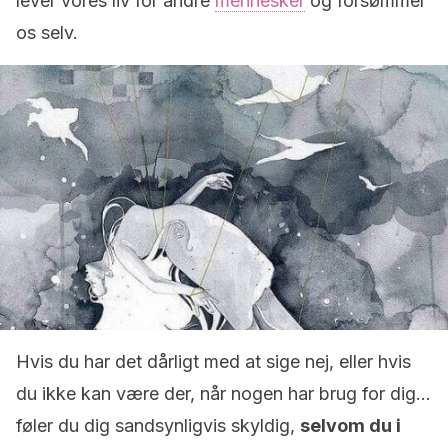
lever vores liv for andre
mennesker
og forsømmer
os selv.
Hvis du har det dårligt med at sige nej, eller hvis
du ikke kan være der, når nogen har brug for dig…
føler du dig sandsynligvis skyldig,
selvom du i