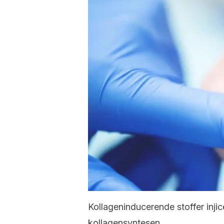
Kollageninducerende stoffer injice
kollagensyntesen.