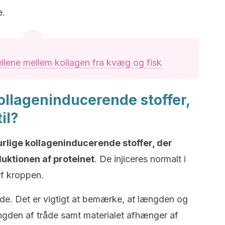
e.
llene mellem kollagen fra kvæg og fisk
ollageninducerende stoffer,
il?
urlige kollageninducerende stoffer, der
uktionen af proteinet
. De injiceres normalt i
af kroppen.
råde. Det er vigtigt at bemærke, at længden og
gden af tråde samt materialet afhænger af