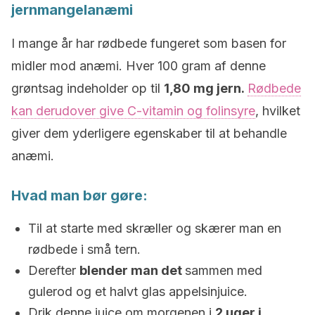
jernmangelanæmi
I mange år har rødbede fungeret som basen for
midler mod anæmi. Hver 100 gram af denne
grøntsag indeholder op til
1,80 mg jern.
Rødbede
kan derudover give C-vitamin og folinsyre
, hvilket
giver dem yderligere egenskaber til at behandle
anæmi.
Hvad man bør gøre:
Til at starte med skræller og skærer man en
rødbede i små tern.
Derefter
blender man det
sammen med
gulerod og et halvt glas appelsinjuice.
Drik denne juice om morgenen i
2 uger i