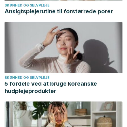
SKØNHED OG SELVPLEJE
rooibos-derived commercial supplement on hepatic tissue
Ansigtsplejerutine til forstørrede porer
injury by tert-butyl hydroperoxide in Wistar rats.
Oxid Med
Cell Longev
. 2014;2014:716832. doi:10.1155/2014/716832
Raiola, A., Rigano, M. M., Calafiore, R., Frusciante, L., &
Barone, A. (2014). Enhancing the Health-Promoting Effects
of Tomato Fruit for Biofortified Food. Mediators of
Inflammation. https://doi.org/10.1155/2014/139873
SKØNHED OG SELVPLEJE
5 fordele ved at bruge koreanske
hudplejeprodukter