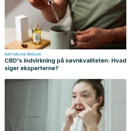
https://doi.org/10.1039/c6fo00051g
Priya, N. G. (2013). Beet root juice on haemoglobin among
adolescent girls. IOSR Journal of Nursing and Health
Science. https://doi.org/10.9790/1959-0210913
Disler, P. B., Lynch, S. R., Charlton, R. W., Torrance, J. D.,
Bothwell, T. H., Walker, R. B., & Mayet, F. (1975). The effect
NATURLIGE MIDLER
of rooibos tea on iron absorption. Gut.
CBD's indvirkning på søvnkvaliteten: Hvad
Terra, D. A., de Fátima Amorim, L., de Almeida Catanho, M.
siger eksperterne?
T. J., da Fonseca, A. de S., Santos-Filho, S. D., Brandão-
Neto, J., … Bernardo-Filho, M. (2007). Effect of an extract
of Artemisia vulgaris L. (mugwort) on the in vitro labeling of
red blood cells and plasma proteins with technetium-99m.
Brazilian Archives of Biology and Technology.
https://doi.org/10.1590/S1516-89132007000600015
Canda BD, Oguntibeju OO, Marnewick JL. Effects of
consumption of rooibos (Aspalathus linearis) and a