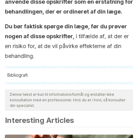
anvende disse opskrifter som en erstatning for
behandlingen, der er ordineret af din læge.
Du bør faktisk spørge din læge, før du prøver
nogen af disse opskrifter,
i tilfælde af, at der er
en risiko for, at de vil påvirke effekterne af din
behandling.
Bibliografi
Alle citerede kilder blev grundigt gennemgået af vores team
for at sikre deres kvalitet, pålidelighed, aktualitet og validitet.
Denne tekst er kun til informationsformål og erstatter ikke
konsultation med en professionel. Hvis du er i tvivl, så konsulter
Bibliografien i denne artikel blev betragtet som pålidelig og af
din specialist.
akademisk eller videnskabelig nøjagtighed.
Interesting Articles
Roberts, J. L., & Moreau, R. (2016). Functional properties of
spinach (Spinacia oleracea L.) phytochemicals and
bioactives. Food and Function.