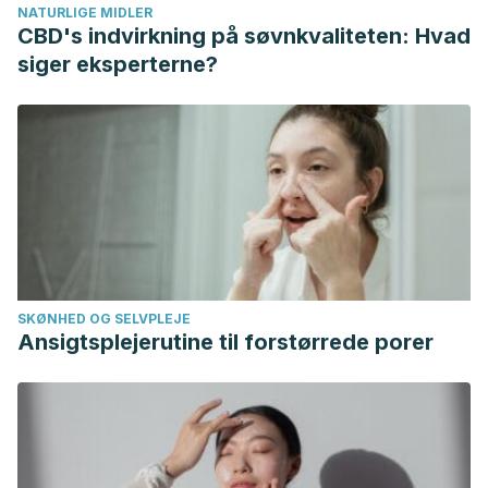
NATURLIGE MIDLER
https://doi.org/10.1097/01.ogx.0000334740.32446.f3
CBD's indvirkning på søvnkvaliteten: Hvad
siger eksperterne?
SKØNHED OG SELVPLEJE
Ansigtsplejerutine til forstørrede porer