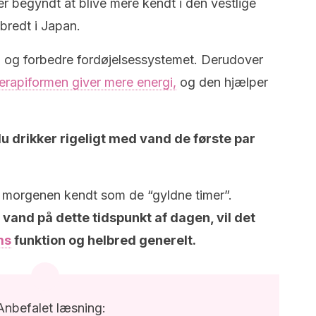
r begyndt at blive mere kendt i den vestlige
bredt i Japan.
n og forbedre fordøjelsessystemet. Derudover
terapiformen giver mere energi,
og den hjælper
du drikker rigeligt med vand de første par
m morgenen kendt som de “gyldne timer”.
 vand på dette tidspunkt af dagen, vil det
ms
funktion og helbred generelt.
Anbefalet læsning: