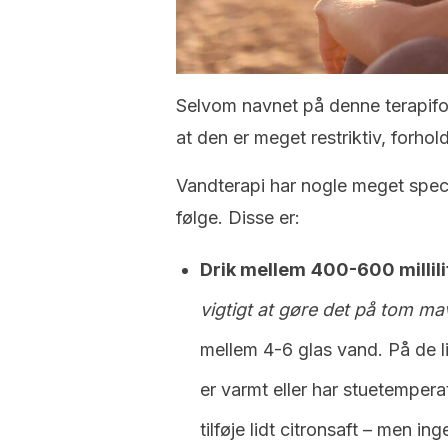
Selvom navnet på denne terapifor
at den er meget restriktiv, forhol
Vandterapi har nogle meget speci
følge. Disse er:
Drik mellem
400-600 millili
vigtigt at gøre det på tom ma
mellem 4-6 glas vand. På de l
er varmt eller har stuetempera
tilføje lidt citronsaft – men in