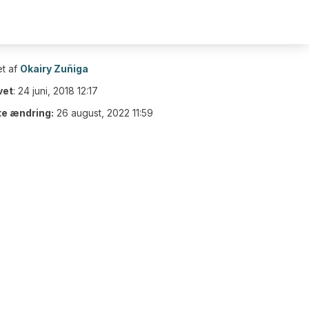
t af
Okairy Zuñiga
vet
:
24 juni, 2018 12:17
te ændring:
26 august, 2022 11:59