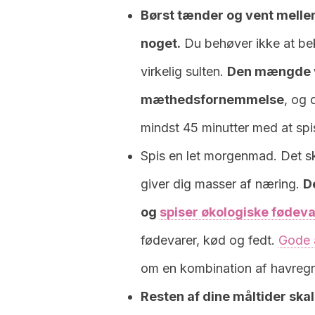
Børst tænder og vent mellem 
noget.
Du behøver ikke at bek
virkelig sulten.
Den mængde va
mæthedsfornemmelse
, og 
mindst 45 minutter med at spis
Spis en let morgenmad. Det 
giver dig masser af næring.
De
og
spiser økologiske fødev
fødevarer, kød og fedt.
Gode a
om en kombination af havregr
Resten af dine måltider skal