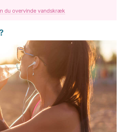
n du overvinde vandskræk
?