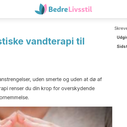
Skreve
Udgi
iske vandterapi til
Sids
 anstrengelser, uden smerte og uden at dø af
rapi renser du din krop for overskydende
fornemmelse.