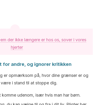
em der ikke længere er hos os, sover i vores
hjerter
 for andre, og ignorer kritikken
adig er opmærksom på, hvor dine grænser er og
t være i stand til at stoppe dig.
 at komme udenom, især hvis man har børn.
, du kan vælge til og fra i dit liv. Pligter bør