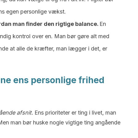
ens egen personlige vækst.
rdan man finder den rigtige balance.
En
ændig kontrol over en. Man bør gøre alt med
de at alle de kræfter, man lægger i det, er
æne ens personlige frihed
gående afsnit.
Ens prioriteter er ting i livet, man
på. Men man bør huske nogle vigtige ting angående