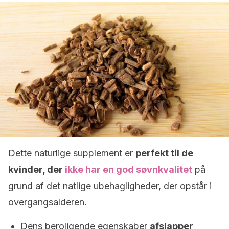
Dette naturlige supplement er
perfekt til de
kvinder, der
ikke har en god
søvnkvalitet
på
grund af det natlige ubehagligheder, der opstår i
overgangsalderen.
Dens beroligende egenskaber
afslapper