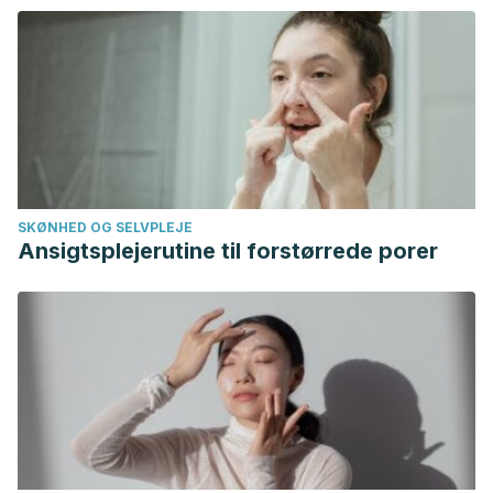
primrose oil.
American Family Physician
. American Academy
of Family Physicians.
https://doi.org/10.1136/bmj.309.6966.1437a
Messina, M. (2014). Soy foods, isoflavones, and the health
of postmenopausal women. In
American Journal of Clinical
Nutrition
(Vol. 100). American Society for Nutrition.
https://doi.org/10.3945/ajcn.113.07146
SKØNHED OG SELVPLEJE
Bent, S., Padula, A., Moore, D., Patterson, M., & Mehling, W.
Ansigtsplejerutine til forstørrede porer
(2006, December). Valerian for Sleep: A Systematic
Review and Meta-Analysis.
American Journal of Medicine
.
https://doi.org/10.1016/j.amjmed.2006.02.026