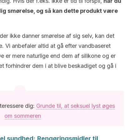
g. Hvis der f.eks. ikke er tid til forspil,
har du
rlig smørelse, og så kan dette produkt være
der ikke danner smørelse af sig selv, kan det
Vi anbefaler altid at gå efter vandbaseret
 er mere naturlige end dem af silikone og er
 forhindrer dem i at blive beskadiget og gå i
teressere dig:
Grunde til, at seksuel lyst øges
om sommeren
uel sundhed: Rengøringsmidler til