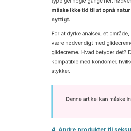
type gel nogle gange helt nødvendi
måske ikke tid til at opnå natu
nyttigt.
For at dyrke analsex, et område, 
være nødvendigt med glidecreme. 
glidecreme. Hvad betyder det? De
kompatible med kondomer, hvilket
stykker.
Denne artikel kan måske in
4. Andre produkter til seks