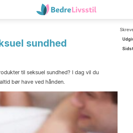
Skreve
Udgi
seksuel sundhed
Sids
odukter til seksuel sundhed? I dag vil du
altid bør have ved hånden.