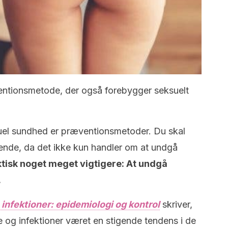
entionsmetode, der også forebygger seksuelt
ksuel sundhed er præventionsmetoder. Du skal
nde, da det ikke kun handler om at undgå
ktisk noget meget vigtigere: At undgå
.
 infektioner: epidemiologi og kontrol
skriver,
 og infektioner været en stigende tendens i de