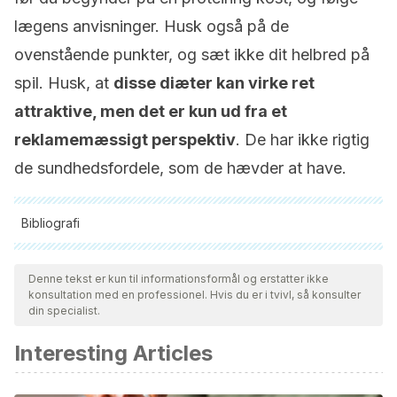
lægens anvisninger. Husk også på de
ovenstående punkter, og sæt ikke dit helbred på
spil. Husk, at
disse diæter kan virke ret
attraktive, men det er kun ud fra et
reklamemæssigt perspektiv
. De har ikke rigtig
de sundhedsfordele, som de hævder at have.
Bibliografi
Alle citerede kilder blev grundigt gennemgået af vores team
for at sikre deres kvalitet, pålidelighed, aktualitet og validitet.
Denne tekst er kun til informationsformål og erstatter ikke
konsultation med en professionel. Hvis du er i tvivl, så konsulter
Bibliografien i denne artikel blev betragtet som pålidelig og af
din specialist.
akademisk eller videnskabelig nøjagtighed.
Interesting Articles
Cao JJ., High Dietary protein intake and protein related
acid load on bone health. Curr Osteroporos Rep, 2017. 15