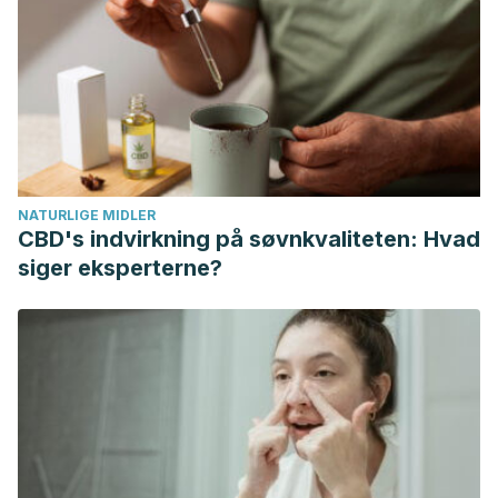
(6): 571-576.
Kamper AL., Strandgaard S., Long term effects of high
protein diets on renal function. Annu Rev Nutr, 2017. 37:
347-369.
Hijova E., Bertkova I., Stofilova J., Dietary fibre as
prebiotics in nutrition. Cent Eur J Public Health, 2019. 27 (3):
251-255.
NATURLIGE MIDLER
CBD's indvirkning på søvnkvaliteten: Hvad
siger eksperterne?