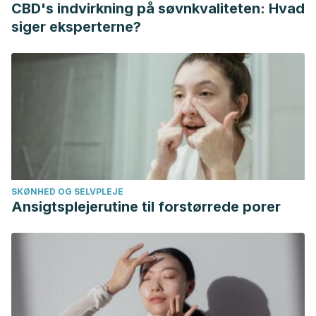
CBD's indvirkning på søvnkvaliteten: Hvad
(2018).
siger eksperterne?
Casanueva, C. Ortega. “Alergia a la picadura de
insectos.”
PediatríaIntegral
(2018): 138.
López, José Guadalupe Huerta, Álvaro Pedroza
Meléndez, and Enrique López Valentín. “Urticaria crónica
en niños. Revisión sistemática.”
Alergia, Asma e
Inmunología Pediátricas
29.1 (2020): 16-30.
de Miguel, Cristina Salas. “Urticaria, anafilaxia e
intoxicación en pediatría.” (2018).
SKØNHED OG SELVPLEJE
de Durana, María Dolores Alonso Díaz.
Alergia a los
Ansigtsplejerutine til forstørrede porer
pólenes de ciprés y olivo: fenotipos clínicos y perfil de
reconocimiento de alérgenos en pacientes con doble
sensibilización
. Diss. Universidad de Alcalá, 2017.
Ferreira, Margarida Silva Vicente.
Alergia de contacto a
perfumes: 5 anos de experiência de consulta
. MS thesis.
2016.