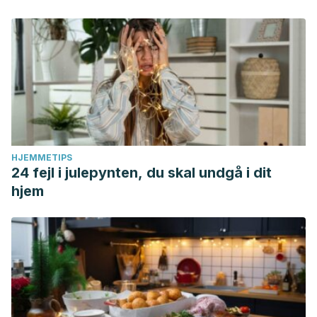
Los distintos tipos de estrés. Retrieved 14 January 2021,
from https://www.apa.org/centrodeapoyo/tipos
Tan, S. Y., & Yip, A. (2018). Hans Selye (1907–1982):
Founder of the stress theory.
Singapore medical journal
,
59
(4), 170.
HJEMMETIPS
24 fejl i julepynten, du skal undgå i dit
hjem