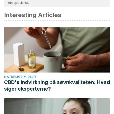
din specialist.
akademisk eller videnskabelig nøjagtighed.
Interesting Articles
Stressand the General Adaptation Syndrome. Hans Selye.
Professor and Director of the Institute of Experimental
Medicine and Surgery, Universite de Montreal, Montreal,
Canada. British MEdical Journal. (1950).
https://www.ncbi.nlm.nih.gov/pmc/articles/PMC2038162/pdf/
0003.pdf
Regular exercise, anxiety, depression and personality: A
population-based study.Department of Biological
Psychology, Vrije Universiteit, Amsterdam, The
NATURLIGE MIDLER
Netherlands. Volume 42, Issue 4, (2006), Pages 273-279.
CBD's indvirkning på søvnkvaliteten: Hvad
https://www.sciencedirect.com/science/article/pii/S0091743
siger eksperterne?
A systematic review of randomised control trials on the
effects of yoga on stress measures and mood. Michaela
C.Pascoea, . Institute of Neuroscience and Physiology,