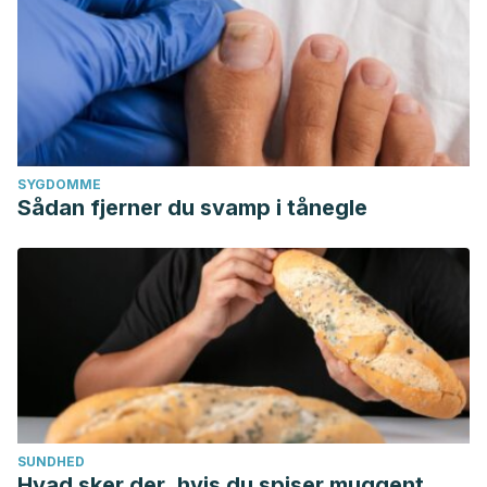
SYGDOMME
Sådan fjerner du svamp i tånegle
SUNDHED
Hvad sker der, hvis du spiser muggent