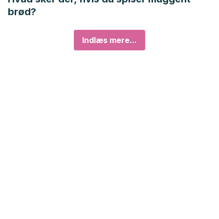
brød?
Indlæs mere...