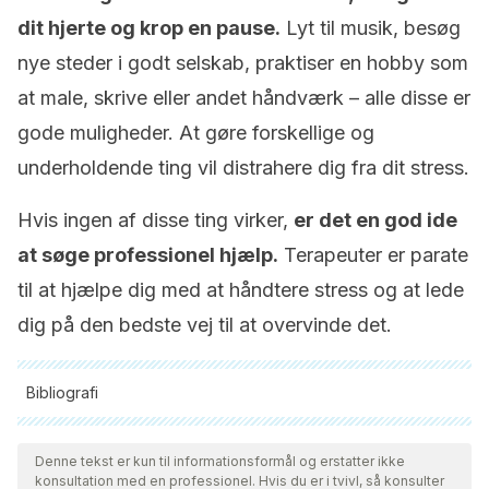
dit hjerte og krop en pause.
Lyt til musik, besøg
nye steder i godt selskab, praktiser en hobby som
at male, skrive eller andet håndværk – alle disse er
gode muligheder. At gøre forskellige og
underholdende ting vil distrahere dig fra dit stress.
Hvis ingen af ​​disse ting virker,
er det en god ide
at søge professionel hjælp.
Terapeuter er parate
til at hjælpe dig med at håndtere stress og at lede
dig på den bedste vej til at overvinde det.
Bibliografi
Alle citerede kilder blev grundigt gennemgået af vores team
for at sikre deres kvalitet, pålidelighed, aktualitet og validitet.
Denne tekst er kun til informationsformål og erstatter ikke
konsultation med en professionel. Hvis du er i tvivl, så konsulter
Bibliografien i denne artikel blev betragtet som pålidelig og af