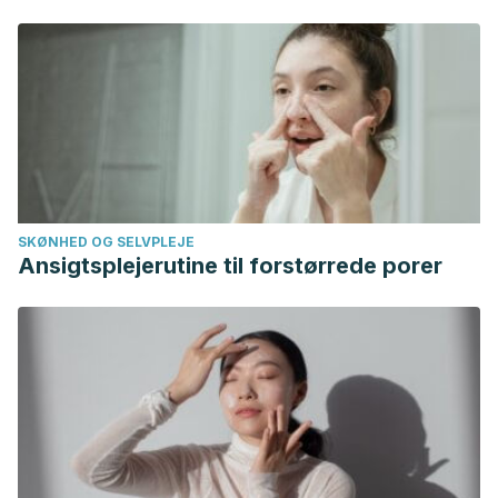
esp.html#:~:text=Las%20infecciones%20bacterianas%20q
Escarlatina, CDC. Recogido a 12 de septiembre en
https://www.cdc.gov/groupastrep/diseases-public/scarlet-
fever-sp.html
Piñeiro Pérez, Roi, et al. “Adecuación del diagnóstico y
tratamiento de la faringoamigdalitis aguda a las guías
actuales.”
Pediatría Atención Primaria
18.72 (2016): 317-324.
SKØNHED OG SELVPLEJE
Ansigtsplejerutine til forstørrede porer