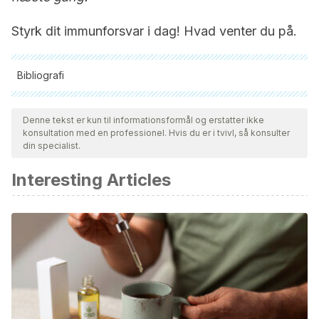
Styrk dit immunforsvar i dag! Hvad venter du på.
Bibliografi
Alle citerede kilder blev grundigt gennemgået af vores team
for at sikre deres kvalitet, pålidelighed, aktualitet og validitet.
Denne tekst er kun til informationsformål og erstatter ikke
konsultation med en professionel. Hvis du er i tvivl, så konsulter
Bibliografien i denne artikel blev betragtet som pålidelig og af
din specialist.
akademisk eller videnskabelig nøjagtighed.
Interesting Articles
Maguiña Vargas, C. P. (2018). Uso racional de antibioticos.
Uso racional de antibioticos.
Pedrique de Aulacio, M. (2002). Determinación De La
Sensibilidad De Las Bacterias a Los Antibioticos
(Antibiograma). Manual de Metodos Generales.