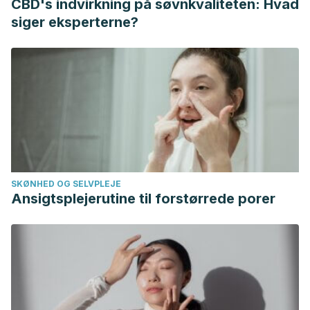
CBD's indvirkning på søvnkvaliteten: Hvad
Medicine, 375(9), 830–839.
siger eksperterne?
https://doi.org/10.1056/NEJMoa1600693
Transmisión del VIH | Información básica | VIH/SIDA | CDC.
(n.d.). Retrieved July 6, 2020, from
https://www.cdc.gov/hiv/spanish/basics/transmission.html#an
Erazo, Ana María Bastidas, and Gladys Eugenia Canaval
Erazo. “Más allá de los síntomas: vivir con VIH es motor de
cambio.”
Avances en Enfermería
(2018): 338-346.
Bastán, Jesús Enrique Pérez, and Luisa Fernanda Viana
SKØNHED OG SELVPLEJE
Castaño. “Adherencia terapéutica a los antirretrovirales de
Ansigtsplejerutine til forstørrede porer
gran actividad en personas con VIH/SIDA.”
Archivos del
Hospital Universitario” General Calixto García”
7.2 (2019):
222-233.
Linares Guerra, Elisa Maritza, et al. “Cambios del peso y de
las células T CD4+ en sujetos VIH/sida con
antirretrovirales. Angola.”
Revista de Ciencias Médicas de