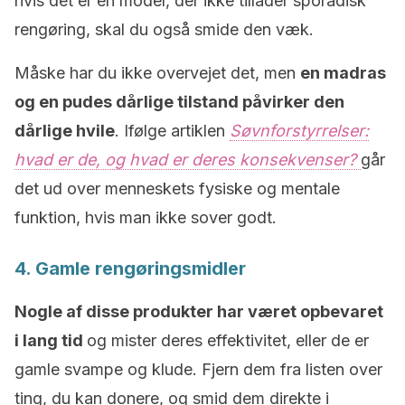
hvis det er en model, der ikke tillader sporadisk
rengøring, skal du også smide den væk.
Måske har du ikke overvejet det, men
en madras
og en pudes dårlige tilstand påvirker den
dårlige hvile
. Ifølge artiklen
Søvnforstyrrelser:
hvad er de, og hvad er deres konsekvenser?
går
det ud over menneskets fysiske og mentale
funktion, hvis man ikke sover godt.
4. Gamle rengøringsmidler
Nogle af disse produkter har været opbevaret
i lang tid
og mister deres effektivitet, eller de er
gamle svampe og klude. Fjern dem fra listen over
ting, du kan donere, og smid dem direkte i