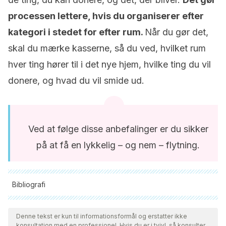
processen lettere, hvis du organiserer efter
kategori i stedet for efter rum.
Når du gør det,
skal du mærke kasserne, så du ved, hvilket rum
hver ting hører til i det nye hjem, hvilke ting du vil
donere, og hvad du vil smide ud.
Ved at følge disse anbefalinger er du sikker
på at få en lykkelig – og nem – flytning.
Bibliografi
Alle citerede kilder blev grundigt gennemgået af vores team
for at sikre deres kvalitet, pålidelighed, aktualitet og validitet.
Denne tekst er kun til informationsformål og erstatter ikke
konsultation med en professionel. Hvis du er i tvivl, så konsulter