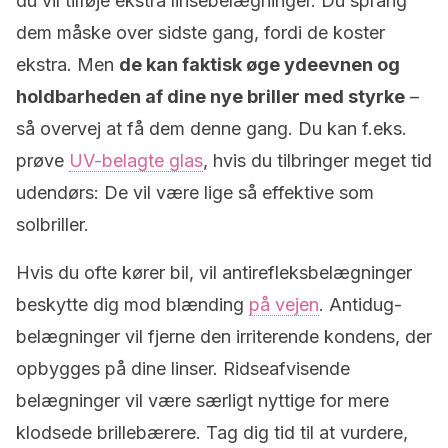
du vil tilføje ekstra linsebelægninger. Du sprang
dem måske over sidste gang, fordi de koster
ekstra. Men
de kan faktisk øge ydeevnen og
holdbarheden af dine nye briller med styrke
–
så overvej at få dem denne gang. Du kan f.eks.
prøve
UV-belagte glas
, hvis du tilbringer meget tid
udendørs: De vil være lige så effektive som
solbriller.
Hvis du ofte kører bil, vil antirefleksbelægninger
beskytte dig mod blænding
på vejen
. Antidug-
belægninger vil fjerne den irriterende kondens, der
opbygges på dine linser. Ridseafvisende
belægninger vil være særligt nyttige for mere
klodsede brillebærere. Tag dig tid til at vurdere,