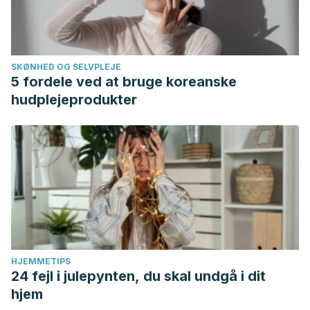
Revista Vinculando. (2008). El Neem en la salud animal y
en el control de plagas.
Revista Vinculando.
https://vinculando.org/articulos/el_neem_en_la_salud_animal_y
SKØNHED OG SELVPLEJE
5 fordele ved at bruge koreanske
hudplejeprodukter
HJEMMETIPS
24 fejl i julepynten, du skal undgå i dit
hjem