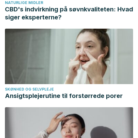
NATURLIGE MIDLER
espinas (Euphorbia milii).
Hospital de Salud Infantil de
CBD's indvirkning på søvnkvaliteten: Hvad
Queensland.
siger eksperterne?
https://www.childrens.health.qld.gov.au/poisonous-plant-
crown-thorns-euphorbia-milii/
Islam, N. U., Khan, I., Rauf, A., Muhammad, N., Shahid, M., &
Shah, M. R. (2015). Antinociceptive, muscle relaxant and
sedative activities of gold nanoparticles generated by
methanolic extract of Euphorbia milii.
BMC complementary
and alternative medicine
,
15
(1), 1-11.
Municipalidad de Miraflores. Corona de Cristo.
SKØNHED OG SELVPLEJE
Municipalidad de Miraflores
.
Ansigtsplejerutine til forstørrede porer
https://www.miraflores.gob.pe/parque-
bicentenario/corona-de-cristo/
Naturaleza Tropical. Mis plantas no florecen. ¿Por qué?
Naturaleza Tropical
. https://naturalezatropical.com/mis-
plantas-no-florecen/