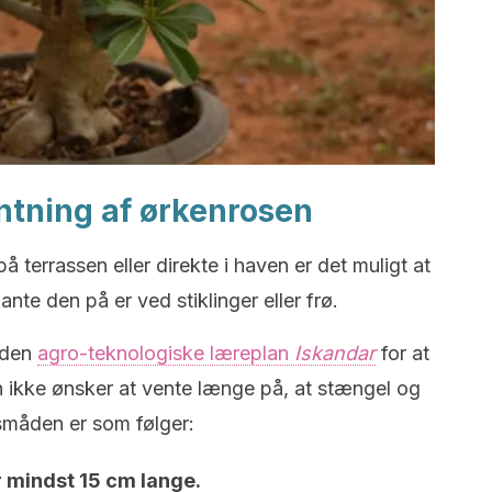
antning af ørkenrosen
på terrassen eller direkte i haven er det muligt at
ante den på er ved stiklinger eller frø.
 den
agro-teknologiske læreplan
Iskandar
for at
ikke ønsker at vente længe på, at stængel og
småden er som følger:
r mindst 15 cm lange.