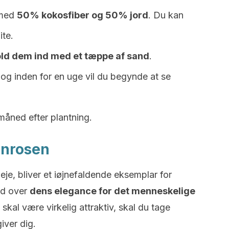
 med
50% kokosfiber og 50% jord
. Du kan
ite.
old dem ind med et tæppe af sand
.
 og inden for en uge vil du begynde at se
n måned efter plantning.
kenrosen
eje, bliver et iøjnefaldende eksemplar for
d over
dens elegance for det menneskelige
skal være virkelig attraktiv, skal du tage
giver dig.