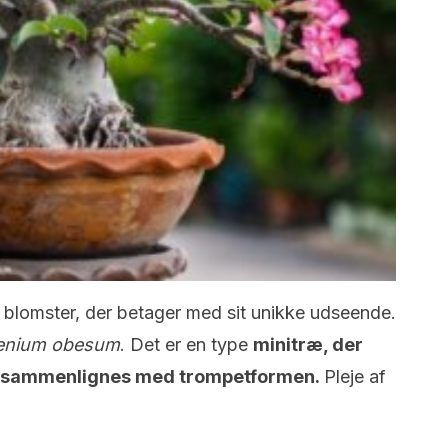
blomster, der betager med sit unikke udseende.
enium obesum
. Det er en type
minitræ, der
n sammenlignes med trompetformen.
Pleje af