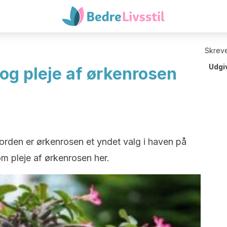
Skreve
Udgi
g og pleje af ørkenrosen
i jorden er ørkenrosen et yndet valg i haven på
om pleje af ørkenrosen her.