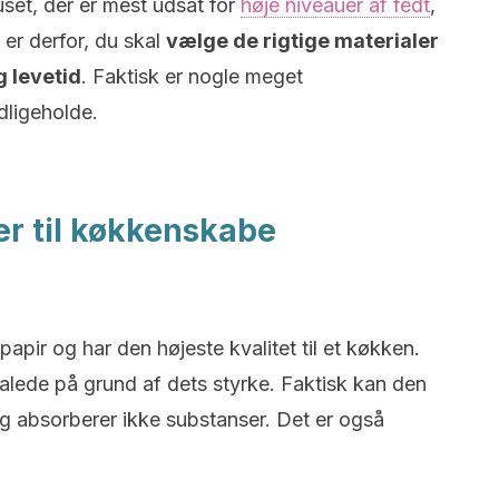
uset, der er mest udsat for
høje niveauer af fedt
,
 er derfor, du skal
vælge de rigtige materialer
ng levetid
. Faktisk er nogle meget
dligeholde.
er til køkkenskabe
apir og har den højeste kvalitet til et køkken.
falede på grund af dets styrke. Faktisk kan den
g absorberer ikke substanser. Det er også