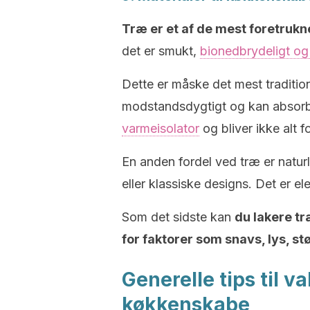
Træ er et af de mest foretrukne
det er smukt,
bionedbrydeligt o
Dette er måske det mest tradition
modstandsdygtigt og kan absorb
varmeisolator
og bliver ikke alt f
En anden fordel ved træ er naturli
eller klassiske designs. Det er el
Som det sidste kan
du lakere t
for faktorer som snavs, lys, s
Generelle tips til va
køkkenskabe