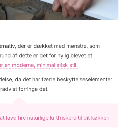
ernativ, der er dækket med mønstre, som
rund af dette er det for nylig blevet et
r en moderne, minimalistisk stil.
else, da det har færre beskyttelseselementer.
advist forringe det.
t lave fire naturlige luftfriskere til dit køkken