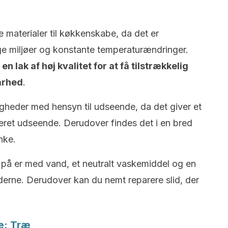
e materialer til køkkenskabe, da det er
ge miljøer og konstante temperaturændringer.
n lak af høj kvalitet for at få tilstrækkelig
arhed
.
gheder med hensyn til udseende, da det giver et
eret udseende. Derudover findes det i en bred
nke.
på er med vand, et neutralt vaskemiddel og en
aderne. Derudover kan du nemt reparere slid, der
be: Træ