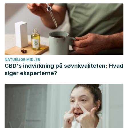
juvenile spondyloarthropathy. Planta Medica, 7(12).
https://doi.org/10.1055/s-0031-1282306
Bucciarelli, Alejandro, et al. “Perspectivas del uso de
productos fitoterápicos en el tratamiento del insomnio, la
ansiedad y desórdenes relacionados.” (2010).
Arancibia, Valeria. “Productos naturales para tratamiento
tópico de quemaduras. Breve revisión de la literatura
NATURLIGE MIDLER
actual.”
Cirugía Plástica
(2014): 14.
CBD's indvirkning på søvnkvaliteten: Hvad
siger eksperterne?