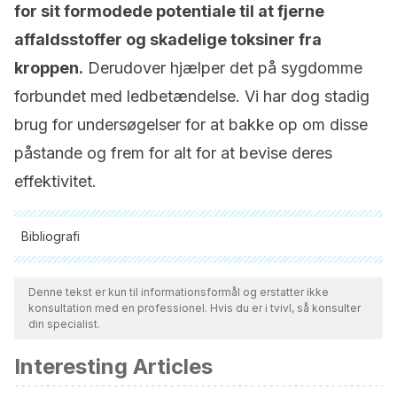
for sit formodede potentiale til at fjerne
affaldsstoffer og skadelige toksiner fra
kroppen.
Derudover hjælper det på sygdomme
forbundet med ledbetændelse. Vi har dog stadig
brug for undersøgelser for at bakke op om disse
påstande og frem for alt for at bevise deres
effektivitet.
Bibliografi
Alle citerede kilder blev grundigt gennemgået af vores team
for at sikre deres kvalitet, pålidelighed, aktualitet og validitet.
Denne tekst er kun til informationsformål og erstatter ikke
konsultation med en professionel. Hvis du er i tvivl, så konsulter
Bibliografien i denne artikel blev betragtet som pålidelig og af
din specialist.
akademisk eller videnskabelig nøjagtighed.
Interesting Articles
Militaru, A. S.,Pop, G., Peev, C., Dehelean, C., Alexa, E. &
Sabau, I. (2011). Gemmotherapy – adjuvant treatment in