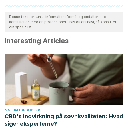
Alle citerede kilder blev grundigt gennemgået af vores team
for at sikre deres kvalitet, pålidelighed, aktualitet og validitet.
Denne tekst er kun til informationsformål og erstatter ikke
konsultation med en professionel. Hvis du er i tvivl, så konsulter
Bibliografien i denne artikel blev betragtet som pålidelig og af
din specialist.
akademisk eller videnskabelig nøjagtighed.
Interesting Articles
Malina, R. M. (2018). Antropometría.
PubliCE
.
https://doi.org/10.1108/JCM-06-2013-0592
Kaliski, S. (2005). Dolor en Extremidades Superiores.
Reumatología
.
NATURLIGE MIDLER
CBD's indvirkning på søvnkvaliteten: Hvad
siger eksperterne?