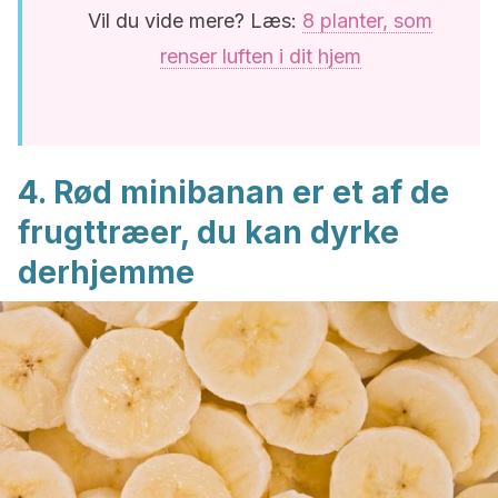
Vil du vide mere? Læs:
8 planter, som
renser luften i dit hjem
4. Rød minibanan er et af de
frugttræer, du kan dyrke
derhjemme