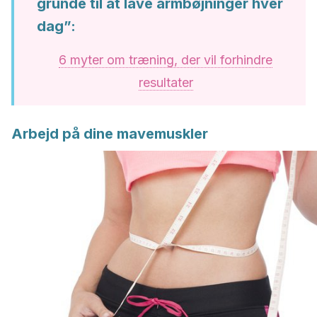
grunde til at lave armbøjninger hver
dag”:
6 myter om træning, der vil forhindre
resultater
Arbejd på dine mavemuskler