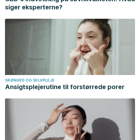
Aug;20(2):276-83.
siger eksperterne?
García-Coronado JM, Martínez-Olvera L, Elizondo-Omaña
RE, Acosta-Olivo CA, Vilchez-Cavazos F, Simental-Mendía
LE, Simental-Mendía M. Effect of collagen supplementation
on osteoarthritis symptoms: a meta-analysis of randomized
placebo-controlled trials. Int Orthop. 2019 Mar;43(3):531-
538.
Juher, T. F., & Pérez, E. B. Revisión de los efectos
beneficiosos de la ingesta de colágeno hidrolizado sobre
SKØNHED OG SELVPLEJE
la salud osteoarticular y el envejecimiento dérmico.
Ansigtsplejerutine til forstørrede porer
Nutrición hospitalaria. 2015; 32(1): 62-66.
Oertzen-Hagemann V, Kirmse M, Eggers B, Pfeiffer K,
Marcus K, de Marées M, Platen P. Effects of 12 Weeks of
Hypertrophy Resistance Exercise Training Combined with
Collagen Peptide Supplementation on the Skeletal Muscle
Proteome in Recreationally Active Men. Nutrients. 2019 May