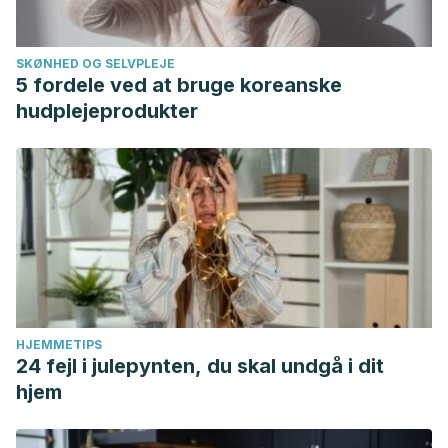
14;11(5):1072.
Wu, M., Cronin, K., & Crane, J. S. Biochemistry, collagen
SKØNHED OG SELVPLEJE
synthesis. 2018.
5 fordele ved at bruge koreanske
hudplejeprodukter
HJEMMETIPS
24 fejl i julepynten, du skal undgå i dit
hjem