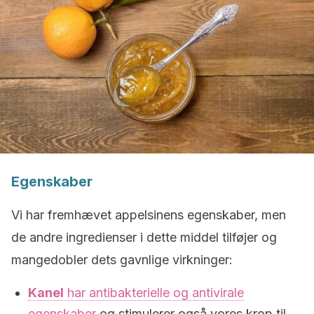
Egenskaber
Vi har fremhævet appelsinens egenskaber, men
de andre ingredienser i dette middel tilføjer og
mangedobler dets gavnlige virkninger:
Kanel
har antibakterielle og antivirale
egenskaber
og stimulerer også vores krop til