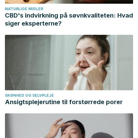
Samarghandian S, Farkhondeh T, Samini F. Honey and
NATURLIGE MIDLER
health: a review of recent clinical research.
CBD's indvirkning på søvnkvaliteten: Hvad
Pharmacognosy Research
. Abril-Junio 2017. 9 (2): 121-127.
siger eksperterne?
Wintergerset, E. S., Maggini, S., & Hornig, D. H. (2006).
Immune-enhancing role of vitamin C and zinc and effect on
clinical conditions.
Annals of Nutrition & Metabolism,
50,
85–94.
SKØNHED OG SELVPLEJE
Ansigtsplejerutine til forstørrede porer