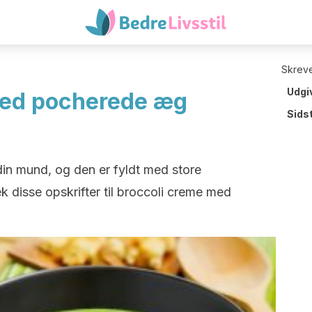
Skreve
Udgi
med pocherede æg
Sids
din mund, og den er fyldt med store
 disse opskrifter til broccoli creme med