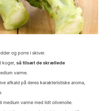
dder og porre i skiver.
t koger,
så tilsæt de skrællede
medium varme.
ve afkald på deres karakteristiske aroma,
e.
l medium varme med lidt olivenolie.