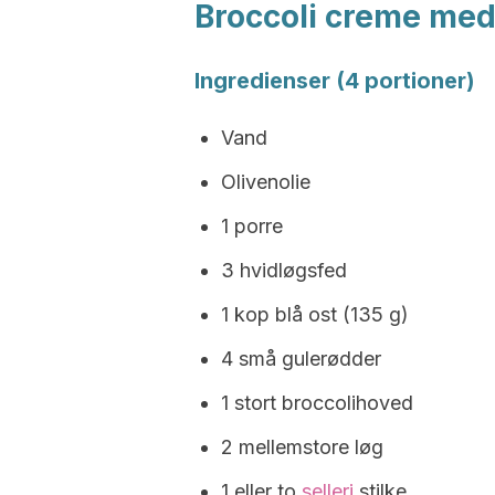
Broccoli creme me
Ingredienser (4 portioner)
Vand
Olivenolie
1 porre
3 hvidløgsfed
1 kop blå ost (135 g)
4 små gulerødder
1 stort broccolihoved
2 mellemstore løg
1 eller to
selleri
stilke