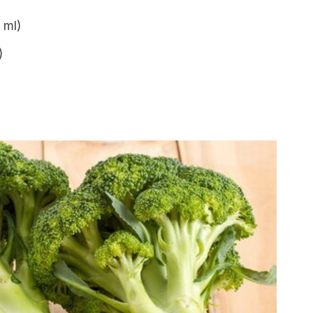
 ml)
)