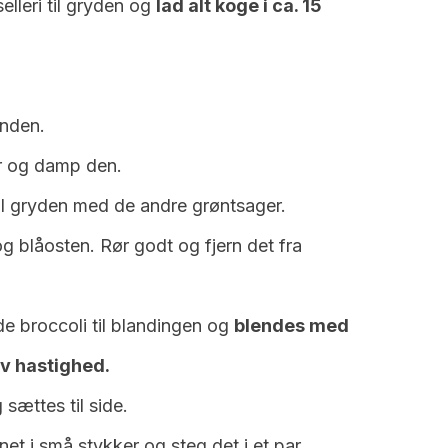
selleri til gryden og
lad alt koge i ca. 15
anden.
r og damp den.
il gryden med de andre grøntsager.
 blåosten. Rør godt og fjern det fra
e broccoli til blandingen og
blendes med
v hastighed.
ættes til side.
et i små stykker og steg det i et par