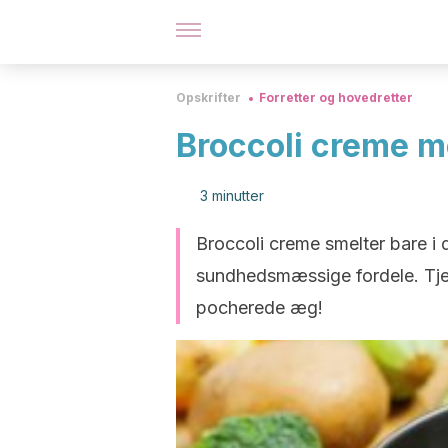
Opskrifter
Forretter og hovedretter
Broccoli creme 
3 minutter
Broccoli creme smelter bare i 
sundhedsmæssige fordele. Tjek
pocherede æg!