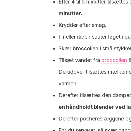
Efter 4 til 5 minutter tilsættes 
minutter.
Krydder efter smag.
I mellemtiden sauter løget i p
Skær broccolien i små stykke
Tilsæt vandet fra
broccolien
t
Derudover tilsættes mælken og
varmen.
Derefter tilsættes den damped
en håndholdt blender ved la
Derefter pocheres æggene og s
Før du serverer, så skær bacon