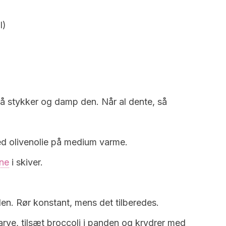
l)
å stykker og damp den. Når al dente, så
d olivenolie på medium varme.
rne
i skiver.
nden. Rør konstant, mens det tilberedes.
arve, tilsæt broccoli i panden og krydrer med