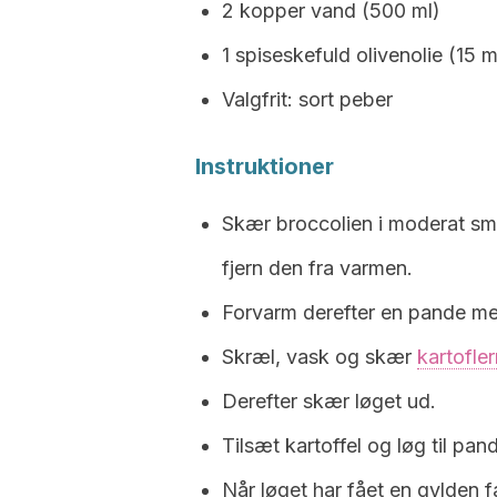
2 kopper vand (500 ml)
1 spiseskefuld olivenolie (15 m
Valgfrit: sort peber
Instruktioner
Skær broccolien i moderat sm
fjern den fra varmen.
Forvarm derefter en pande me
Skræl, vask og skær
kartofle
Derefter skær løget ud.
Tilsæt kartoffel og løg til pa
Når løget har fået en gylden f