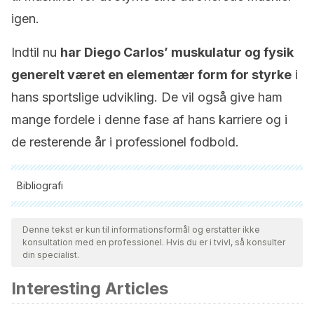
igen.
Indtil nu
har Diego Carlos’ muskulatur og fysik
generelt været en elementær form for styrke
i
hans sportslige udvikling. De vil også give ham
mange fordele i denne fase af hans karriere og i
de resterende år i professionel fodbold.
Bibliografi
Alle citerede kilder blev grundigt gennemgået af vores team
for at sikre deres kvalitet, pålidelighed, aktualitet og validitet.
Denne tekst er kun til informationsformål og erstatter ikke
konsultation med en professionel. Hvis du er i tvivl, så konsulter
Bibliografien i denne artikel blev betragtet som pålidelig og af
din specialist.
akademisk eller videnskabelig nøjagtighed.
Interesting Articles
Sierra, J. 20 de julio de 2022. En Inglaterra ya conocen el
físico de Diego Carlos. Estadio Deportivo.