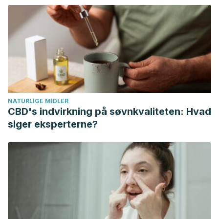
https://www.estadiodeportivo.com/futbol/sevilla-
fc/inglaterra-conocen-fisico-diego-carlos-20220720-
402207.html
Piqueras, A. 1 de diciembre de 2019. El triunfo de la
genética: un portento físico llamado Diego Carlos. As.
https://as.com/deporteyvida/2019/12/01/portada/1575189321_
Diego Carlos. Transfermarkt.
NATURLIGE MIDLER
https://www.transfermarkt.es/diego-
CBD's indvirkning på søvnkvaliteten: Hvad
carlos/profil/spieler/329145
siger eksperterne?
Diego Carlos y su pésimo comienzo en Aston Villa: se
rompió el tendón de Aquiles. 15 de agosto de 2022.
DirecTV Sports.
https://www.directvsports.com/noticia/diego-carlos-y-su-
pesimo-comienzo-en-aston-villa-se-rompio-el-tendon-de-
aquiles
Lesiones de Diego Carlos. Fichajes.com.