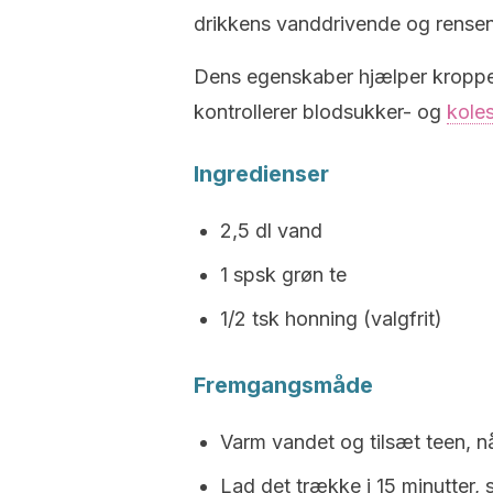
drikkens vanddrivende og rensen
Dens egenskaber hjælper kroppe
kontrollerer blodsukker- og
koles
Ingredienser
2,5 dl vand
1 spsk grøn te
1/2 tsk honning (valgfrit)
Fremgangsmåde
Varm vandet og tilsæt teen, n
Lad det trække i 15 minutter, si