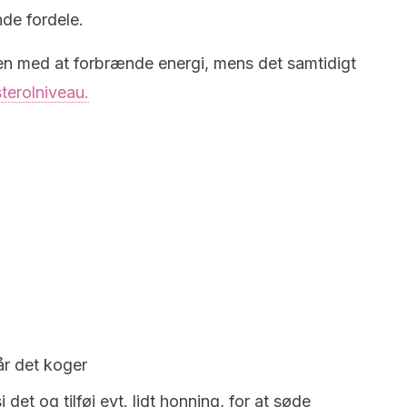
de fordele.
n med at forbrænde energi, mens det samtidigt
terolniveau.
år det koger
 det og tilføj evt. lidt honning, for at søde