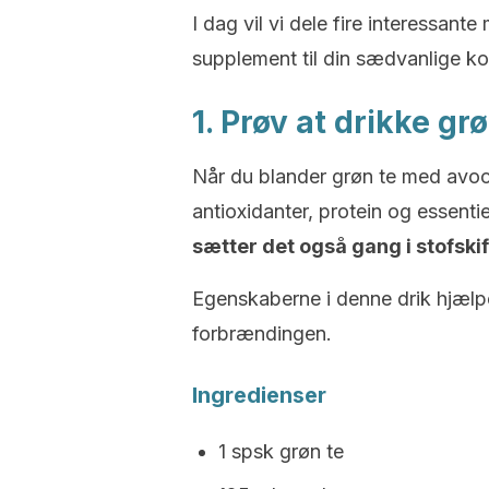
I dag vil vi dele fire interessant
supplement til din sædvanlige kos
1. Prøv at drikke g
Når du blander grøn te med avoca
antioxidanter, protein og essenti
sætter det også gang i stofskif
Egenskaberne i denne drik hjælper
forbrændingen.
Ingredienser
1 spsk grøn te