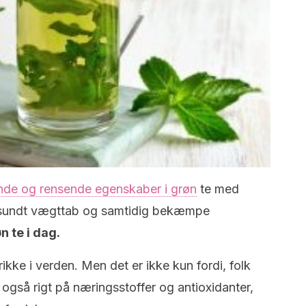
nde og rensende egenskaber i grøn
te med
t sundt vægttab og samtidig bekæmpe
n te i dag.
kke i verden. Men det er ikke kun fordi, folk
r også rigt på næringsstoffer og antioxidanter,