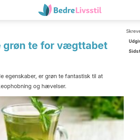
Skreve
Udgi
 grøn te for vægttabet
Sids
egenskaber, er grøn te fantastisk til at
eophobning og hævelser.