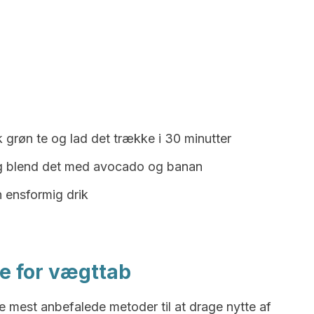
sk grøn te og lad det trække i 30 minutter
 og blend det med avocado og banan
n ensformig drik
te for vægttab
de mest anbefalede metoder til at drage nytte af